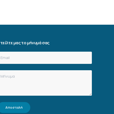
τείλτε μας το μήνυμά σας