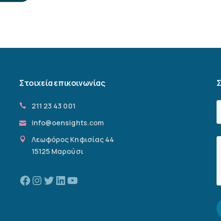
Στοιχεία επικοινωνίας
Σ
211 23 43 001
info@oensights.com
Λεωφόρος Κηφισίας 44
15125 Μαρούσι
Facebook
Instagram
Twitter
Linkedin
YouTube