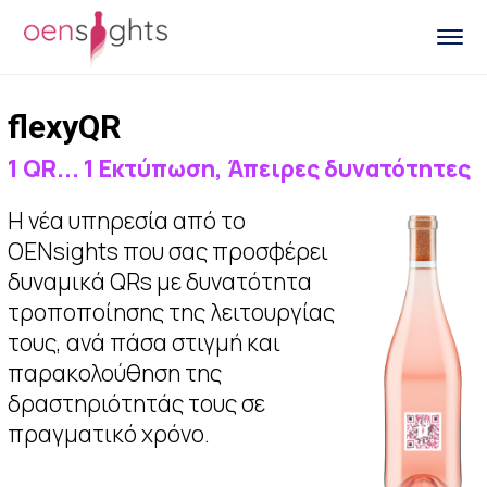
flexyQR
1 QR... 1 Εκτύπωση, Άπειρες δυνατότητες
Η νέα υπηρεσία από το
OENsights που σας προσφέρει
δυναμικά QRs με δυνατότητα
τροποποίησης της λειτουργίας
τους, ανά πάσα στιγμή και
παρακολούθηση της
δραστηριότητάς τους σε
πραγματικό χρόνο.