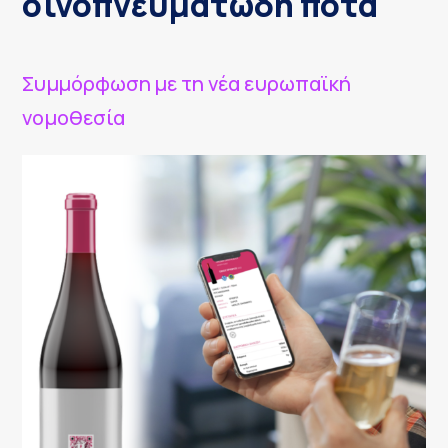
οινοπνευματώδη ποτά
Συμμόρφωση με τη νέα ευρωπαϊκή
νομοθεσία