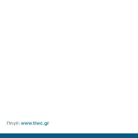
Πηγή:
www.tiwc.gr