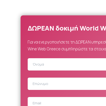
ΔΩΡΕΑΝ δοκιμή World W
Για να ενεργοποιήσετε τη ΔΩΡΕΑΝ υπηρεσ
Wine Web Greece συμπληρώστε τα στοιχε