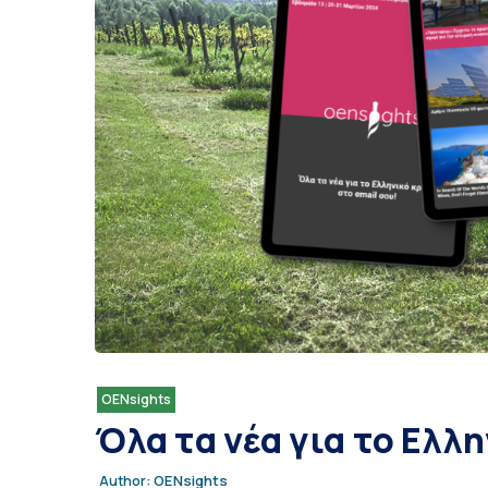
OENsights
Όλα τα νέα για το Ελλη
OENsights
Author: