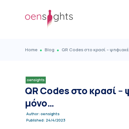
Home
Blog
QR Codes στο κρασί – ψηφιακές
oensights
QR Codes στο κρασί – 
μόνο…
oensights
Author:
24/4/2023
Published: