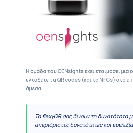
Η ομάδα του OENsights έχει ετοιμάσει μια 
εντάξετε τα QR codes (και τα NFCs) στο επ
άμεσα.
Τα flexyQR σας δίνουν τη δυνατότητα μ
απεριόριστες δυνατότητες και ευελιξία