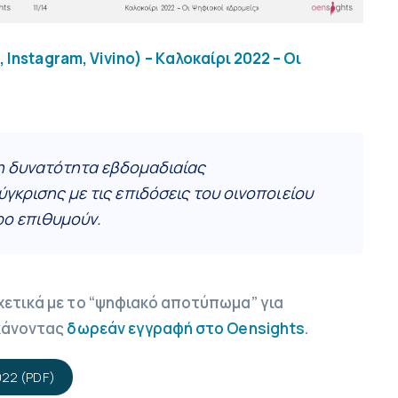
k
,
I
n
s
t
a
g
r
a
m
,
V
i
v
i
n
o
)
– Καλοκαίρι 2022 – Οι
τη δυνατότητα εβδομαδιαίας
κρισης με τις επιδόσεις του οινοποιείου
ρο επιθυμούν.
χετικά με το “ψηφιακό αποτύπωμα” για
 κάνοντας
δωρεάν εγγραφή στο Oensights
.
022 (PDF)