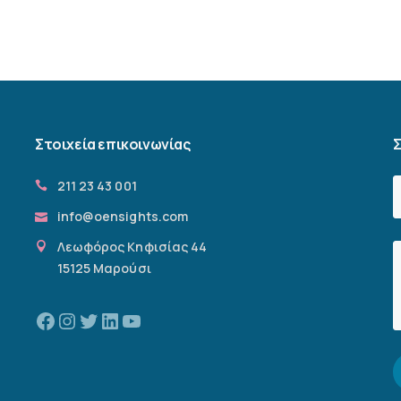
Στοιχεία επικοινωνίας
Σ
211 23 43 001
info@oensights.com
Λεωφόρος Κηφισίας 44
15125 Μαρούσι
Facebook
Instagram
Twitter
Linkedin
YouTube