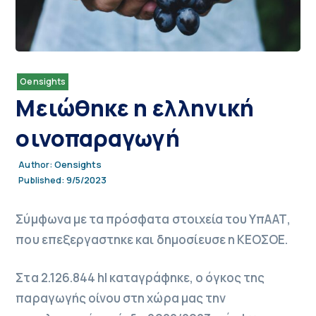
Oensights
Μειώθηκε η ελληνική
οινοπαραγωγή
Oensights
Author:
9/5/2023
Published:
Σύμφωνα με τα πρόσφατα στοιχεία του ΥπΑΑΤ,
που επεξεργαστηκε και δημοσίευσε η ΚΕΟΣΟΕ.
Στα 2.126.844 hl καταγράφηκε, ο όγκος της
παραγωγής οίνου στη χώρα μας την