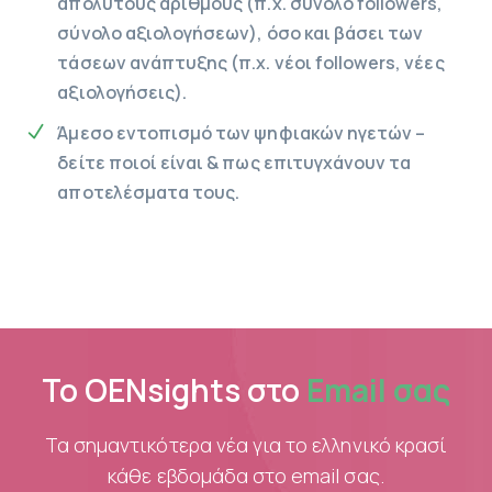
απόλυτους αριθμούς (π.χ. σύνολο followers,
σύνολο αξιολογήσεων), όσο και βάσει των
τάσεων ανάπτυξης (π.χ. νέοι followers, νέες
αξιολογήσεις).
Άμεσο εντοπισμό των ψηφιακών ηγετών –
δείτε ποιοί είναι & πως επιτυγχάνουν τα
αποτελέσματα τους.
To OENsights στο
Email σας
Τα σημαντικότερα νέα για το ελληνικό κρασί
κάθε εβδομάδα στο email σας.